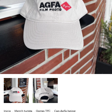
Inicio
.
Merch turista
.
Gorras TFC
.
Cap Agfa beige