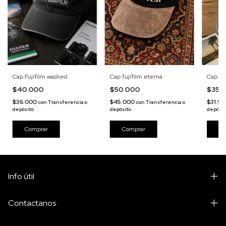
Cap Fujifilm washed
Cap Po
Cap fujifilm eterna
$40.000
$35.
$50.000
$36.000
$31.5
$45.000
con
Transferencia o
con
Transferencia o
depósito
depósit
depósito
Info útil
Contactanos