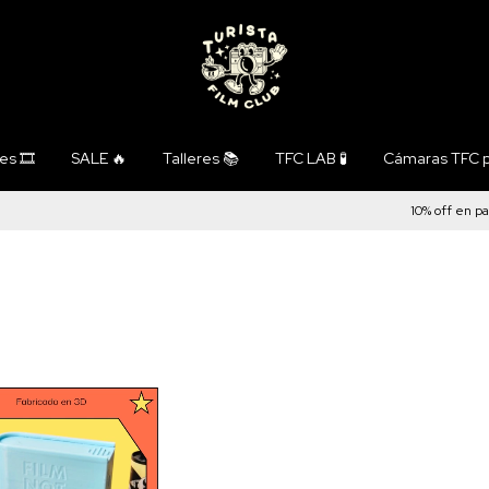
s 🎞️
SALE 🔥
Talleres 📚
TFC LAB 🧪
Cámaras TFC p
10% off en pago