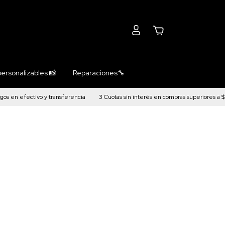
0
ersonalizables 📸
Reparaciones🔧
s en efectivo y transferencia
3 Cuotas sin interés en compras superiores a $