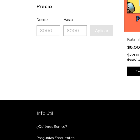
Precio
Desde
Hasta
Aplicar
Porta f
$8.0
$7.200
depósit
Info útil
¿Quiénes Somos?
Preguntas Frecuentes