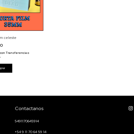
ilm celeste
00
con
Transferencia o
o
Contactanos
5491170645914
+54 9 11 70 64 59 14