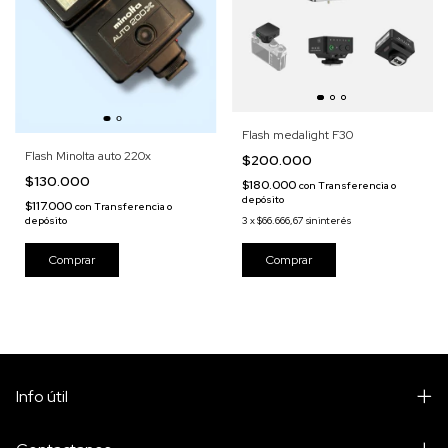
Flash medalight F30
Flash Minolta auto 220x
$200.000
$130.000
$180.000
con
Transferencia o
depósito
$117.000
con
Transferencia o
3
x
$66.666,67
sin interés
depósito
Info útil