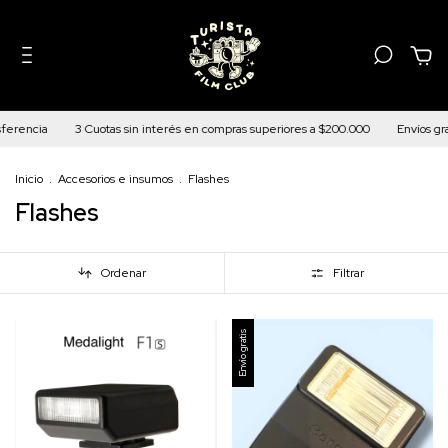
0
ferencia
3 Cuotas sin interés en compras superiores a $200.000
Envíos gra
Inicio
.
Accesorios e insumos
.
Flashes
Flashes
Ordenar
Filtrar
Envío gratis