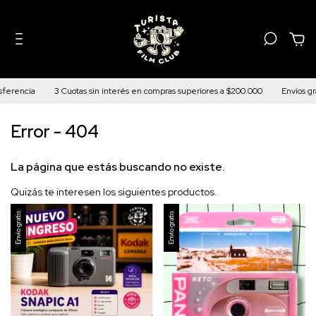
0
ferencia
3 Cuotas sin interés en compras superiores a $200.000
Envíos gra
Error - 404
La página que estás buscando no existe.
Quizás te interesen los siguientes productos.
Envío gratis
Envío gratis