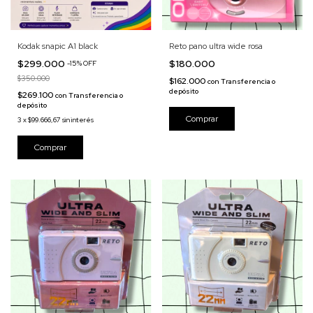
Kodak snapic A1 black
Reto pano ultra wide rosa
$299.000
$180.000
-
15
%
OFF
$350.000
$162.000
con
Transferencia o
depósito
$269.100
con
Transferencia o
depósito
3
x
$99.666,67
sin interés