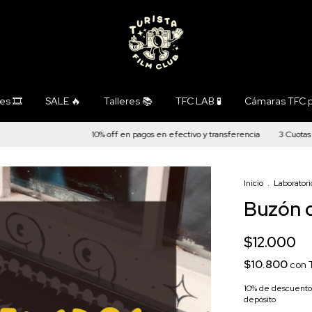
s 🎞️
SALE 🔥
Talleres 📚
TFC LAB 🧪
Cámaras TFC p
10% off en pagos en efectivo y transferencia
3 Cuotas sin
Inicio
.
Laboratori
Buzón 
$12.000
$10.800
con
10% de descuento
depósito