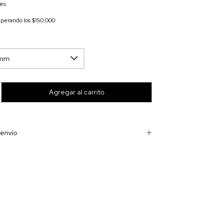
les
uperando los
$150.000
envío