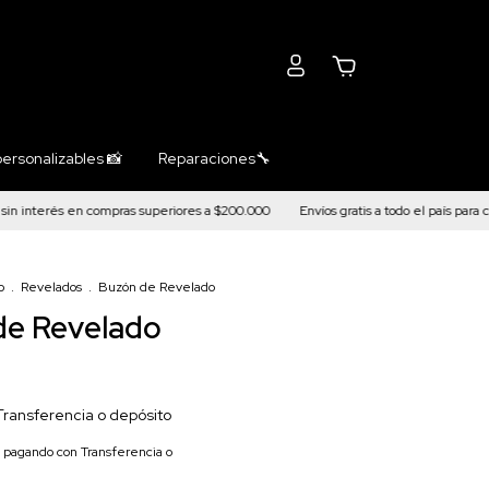
0
ersonalizables 📸
Reparaciones🔧
 interés en compras superiores a $200.000
Envíos gratis a todo el país para co
o
.
Revelados
.
Buzón de Revelado
de Revelado
Transferencia o depósito
pagando con Transferencia o