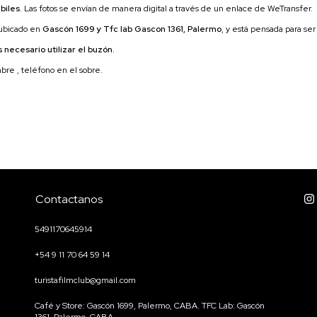
biles
. Las fotos se envían de manera digital a través de un enlace de WeTransfer.
ubicado en
Gascón 1699 y Tfc lab Gascon 1361, Palermo
, y está pensada para ser
 necesario utilizar el buzón.
mbre , teléfono en el sobre.
Contactanos
5491170645914
+54 9 11 70 64 59 14
turistafilmclub@gmail.com
Café y Store: Gascón 1699, Palermo, CABA. TFC Lab: Gascón