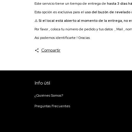
Este servicio tiene un tiempo de entrega de
hasta 3 días há
Esta opción es exclusiva para el
uso del buzón de revelado
⚠️
Si el local está abierto al momento de la entrega, no es
Por favor , coloca tu número de pedido y tus datos , Mail , no
Asi podemos identificarte ! Gracias
Compartir
Info útil
¿Quiénes Somos?
Preguntas Frecuentes