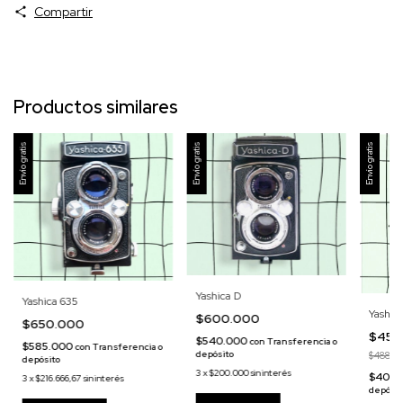
Compartir
Productos similares
Envío gratis
Envío gratis
Envío gratis
Yashica D
Yashica 635
Yashica
$600.000
$650.000
$450
$540.000
con
Transferencia o
$585.000
con
Transferencia o
depósito
$488.0
depósito
3
x
$200.000
sin interés
$405.
3
x
$216.666,67
sin interés
depósit