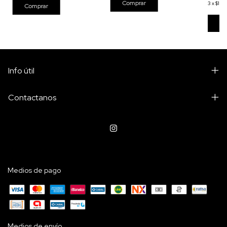
3
x
$150
Info útil
Contactanos
Medios de pago
Medios de envío