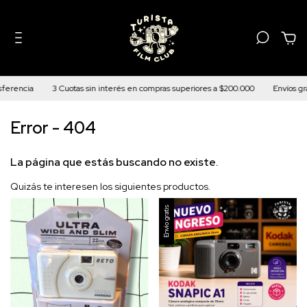
0
sferencia
3 Cuotas sin interés en compras superiores a $200.000
Envíos gra
Error - 404
La página que estás buscando no existe.
Quizás te interesen los siguientes productos.
Envío gratis