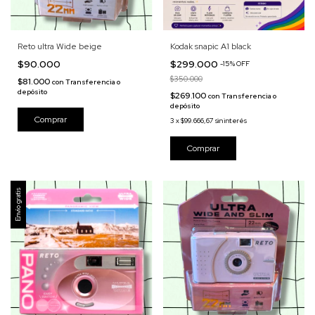
Reto ultra Wide beige
Kodak snapic A1 black
$90.000
$299.000
-
15
%
OFF
$350.000
$81.000
con
Transferencia o
depósito
$269.100
con
Transferencia o
depósito
3
x
$99.666,67
sin interés
Envío gratis