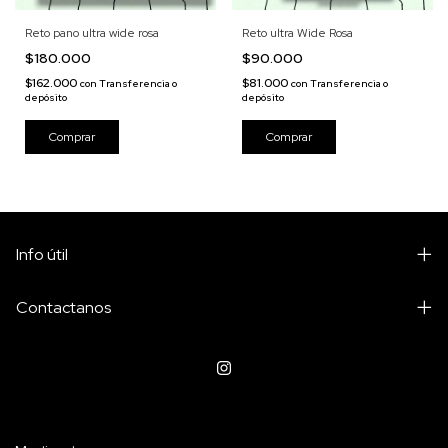
Reto pano ultra wide rosa
Reto ultra Wide Rosa
$180.000
$90.000
$162.000
$81.000
con
Transferencia o
con
Transferencia o
depósito
depósito
Info útil
Contactanos