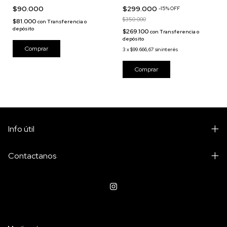
$90.000
$299.000
-
15
%
OFF
$350.000
$81.000
con
Transferencia o
depósito
$269.100
con
Transferencia o
depósito
3
x
$99.666,67
sin interés
Info útil
Contactanos