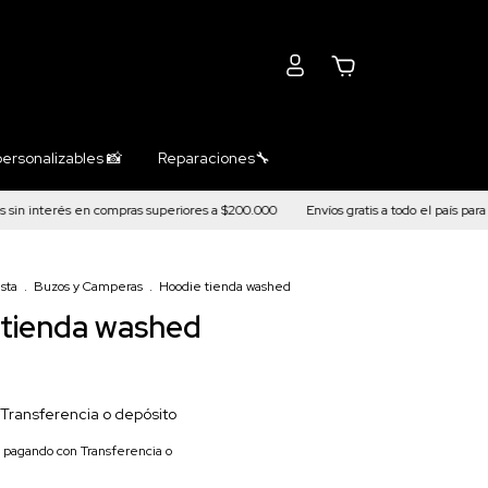
0
ersonalizables 📸
Reparaciones🔧
nterés en compras superiores a $200.000
Envíos gratis a todo el país para com
sta
.
Buzos y Camperas
.
Hoodie tienda washed
 tienda washed
Transferencia o depósito
pagando con Transferencia o