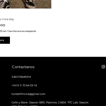
 Crew dog
000
00
con
Transferencia o depósito
prar
Contactanos
5491170645914
+54 9 11 70 64 59 14
turistafilmclub@gmail.com
Café y Store: Gascón 1699, Palermo, CABA. TFC Lab: Gascón