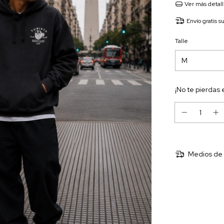
Ver más detal
Envío gratis
s
Talle
¡No te pierdas 
Medios de 