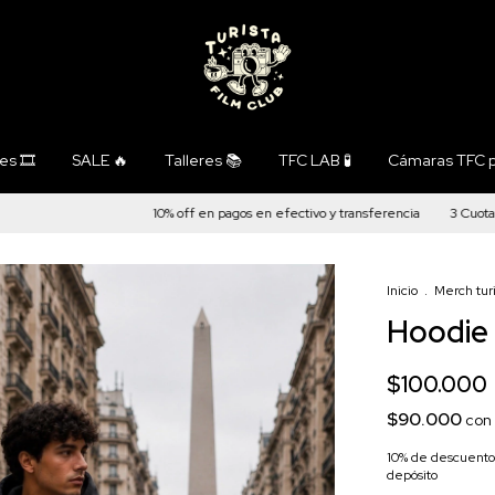
s 🎞️
SALE 🔥
Talleres 📚
TFC LAB 🧪
Cámaras TFC p
10% off en pagos en efectivo y transferencia
3 Cuotas sin i
Inicio
.
Merch turi
Hoodie
$100.000
$90.000
con
10% de descuento
depósito