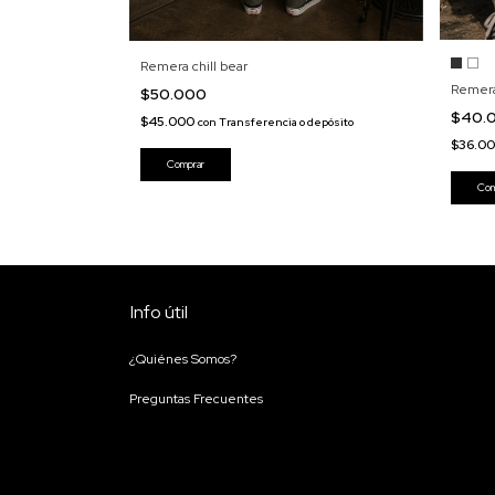
Remera chill bear
Remera
$50.000
$40.
$45.000
con
Transferencia o depósito
$36.0
Comprar
Com
Info útil
¿Quiénes Somos?
Preguntas Frecuentes