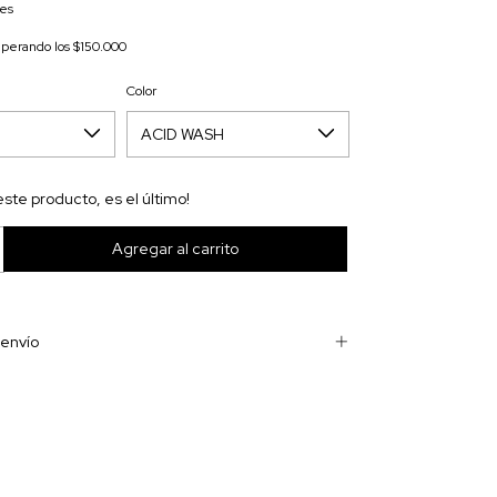
les
uperando los
$150.000
Color
este producto, es el último!
envío