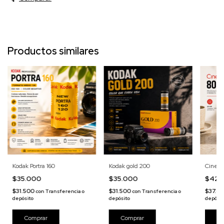
Productos similares
Kodak Portra 160
Kodak gold 200
Cinesti
$35.000
$35.000
$42.
$31.500
$31.500
$37.8
con
Transferencia o
con
Transferencia o
depósito
depósito
depósit