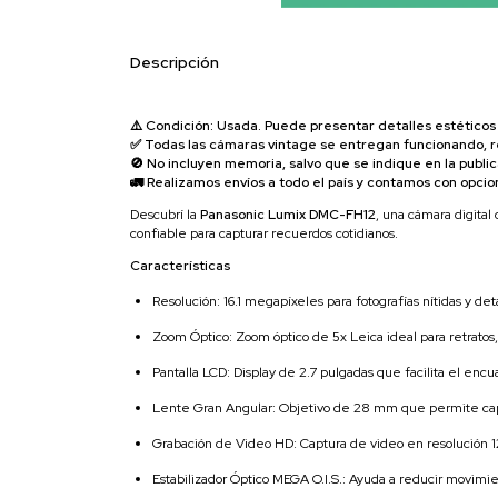
Descripción
⚠️ Condición: Usada. Puede presentar detalles estéticos 
✅ Todas las cámaras vintage se entregan funcionando, re
🚫 No incluyen memoria, salvo que se indique en la publ
🚛 Realizamos envíos a todo el país y contamos con opcio
Descubrí la
Panasonic Lumix DMC-FH12
, una cámara digita
confiable para capturar recuerdos cotidianos.
Características
Resolución: 16.1 megapíxeles para fotografías nítidas y det
Zoom Óptico: Zoom óptico de 5x Leica ideal para retratos, p
Pantalla LCD: Display de 2.7 pulgadas que facilita el encu
Lente Gran Angular: Objetivo de 28 mm que permite cap
Grabación de Video HD: Captura de video en resolución 
Estabilizador Óptico MEGA O.I.S.: Ayuda a reducir movimien