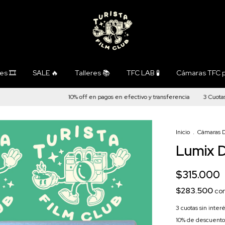
s 🎞️
SALE 🔥
Talleres 📚
TFC LAB 🧪
Cámaras TFC p
10% off en pagos en efectivo y transferencia
3 Cuotas sin 
Inicio
.
Cámaras D
Lumix 
$315.000
$283.500
co
3
cuotas sin inter
10% de descuento