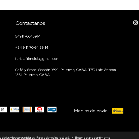
Contactanos
5491170645914
+54 9 11 70 64 59 14
turistafilmclub@gmail.com
Café y Store: Gascón 1699, Palermo, CABA. TFC Lab: Gascón
1361, Palermo. CABA.
Medios de envío
 de las y los consumidores. Para reclamos
ingresá acá.
/
Botón de arrepentimiento