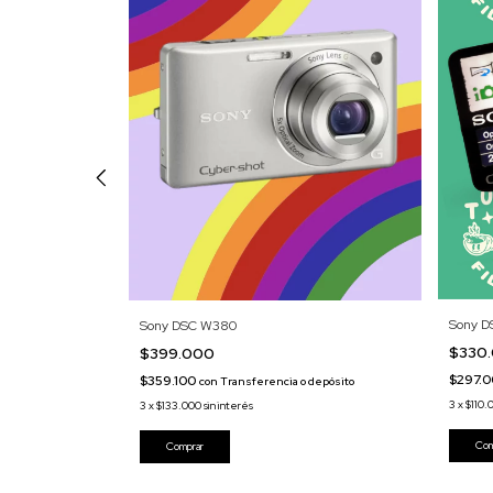
Sony 
Sony DSC W380
$330
$399.000
$297.
$359.100
 depósito
con
Transferencia o depósito
3
x
$110.
3
x
$133.000
sin interés