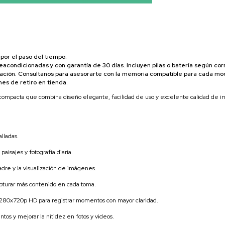
por el paso del tiempo.
acondicionadas y con garantía de 30 días. Incluyen pilas o batería según co
icación. Consultanos para asesorarte con la memoria compatible para cada mo
nes de retiro en tienda.
l compacta que combina diseño elegante, facilidad de uso y excelente calidad de i
alladas.
aisajes y fotografía diaria.
adre y la visualización de imágenes.
turar más contenido en cada toma.
1280x720p HD para registrar momentos con mayor claridad.
tos y mejorar la nitidez en fotos y videos.