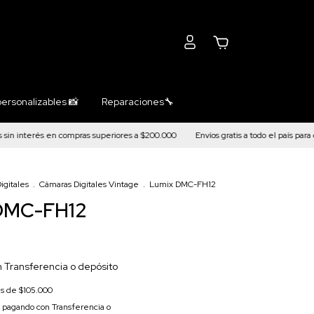
0
ersonalizables 📸
Reparaciones🔧
interés en compras superiores a $200.000
Envíos gratis a todo el país para com
igitales
.
Cámaras Digitales Vintage
.
Lumix DMC-FH12
DMC-FH12
n
Transferencia o depósito
és de
$105.000
pagando con Transferencia o