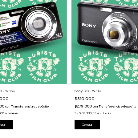
DSC-W350
Sony DSC-W310
.000
$310.000
000
$279.000
con
Transferencia o depósito
con
Transferencia o depósito
000
sin interés
3
x
$103.333,33
sin interés