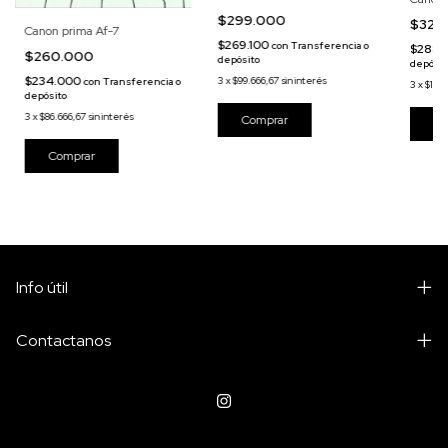
$299.000
$320
Canon prima Af-7
$269.100
con
Transferencia o
$288.
$260.000
depósito
depósit
$234.000
3
x
$99.666,67
sin interés
con
Transferencia o
3
x
$106
depósito
3
x
$86.666,67
sin interés
Info útil
Contactanos