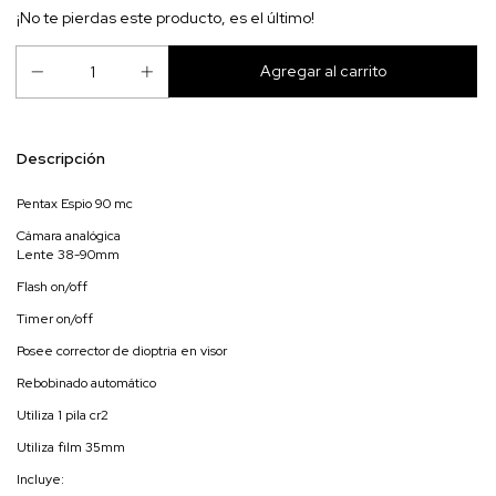
¡No te pierdas este producto, es el último!
Descripción
Pentax Espio 90 mc
Cámara analógica
Lente 38-90mm
Flash on/off
Timer on/off
Posee corrector de dioptria en visor
Rebobinado automático
Utiliza 1 pila cr2
Utiliza film 35mm
Incluye: