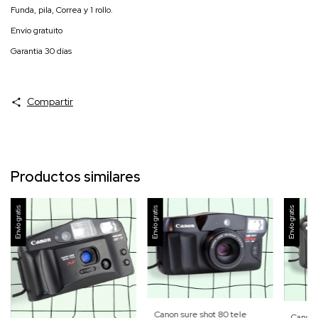
Funda, pila, Correa y 1 rollo.
Envío gratuito
Garantia 30 días
Compartir
Productos similares
Envío gratis
Envío gratis
Envío gratis
Canon sure shot 80 tele
Canon 