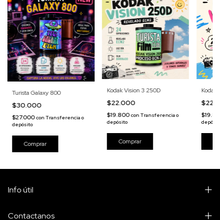
Kodak Vision 3 250D
Kodak 
Turista Galaxy 800
$22.000
$22.
$30.000
$19.800
$19.8
con
Transferencia o
$27.000
con
Transferencia o
depósito
depósit
depósito
Info útil
Contactanos