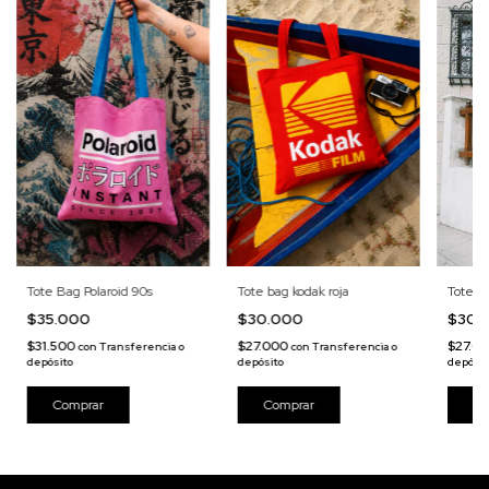
Tote Bag Polaroid 90s
Tote bag kodak roja
Tote B
$35.000
$30.000
$30.
$31.500
$27.000
$27.0
con
Transferencia o
con
Transferencia o
depósito
depósito
depósit