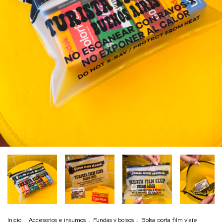
Inicio
.
Accesorios e insumos
.
Fundas y bolsos
.
Bolsa porta film viaje