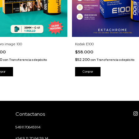
pro image 100
Kodak E100
000
$58.000
00
$52.200
con
Transferencia o depósito
con
Transferencia o depósito
Contactanos
5491170645914
+54 9 11 70 64 59 14