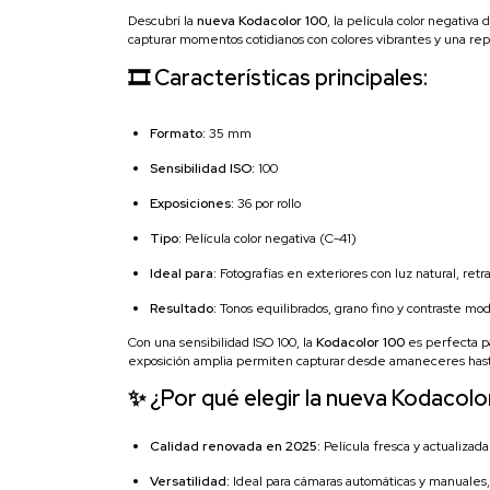
Descubrí la
nueva Kodacolor 100
, la película color negativ
capturar momentos cotidianos con colores vibrantes y una rep
🎞️ Características principales:
Formato:
35 mm
Sensibilidad ISO:
100
Exposiciones:
36 por rollo
Tipo:
Película color negativa (C-41)
Ideal para:
Fotografías en exteriores con luz natural, ret
Resultado:
Tonos equilibrados, grano fino y contraste mo
Con una sensibilidad ISO 100, la
Kodacolor 100
es perfecta pa
exposición amplia permiten capturar desde amaneceres hasta
✨ ¿Por qué elegir la nueva Kodacolo
Calidad renovada en 2025:
Película fresca y actualizad
Versatilidad:
Ideal para cámaras automáticas y manuales, 