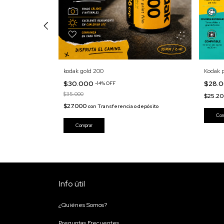
kodak gold 200
Kodak 
$30.000
$28.
-
14
%
OFF
$35.000
$25.2
depósito
$27.000
con
Transferencia o depósito
Info útil
¿Quiénes Somos?
Preguntas Frecuentes