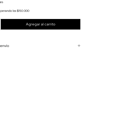
les
uperando los
$150.000
envío