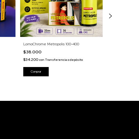
LomoChrome Metropolis 100-400
Kodak Portra 800
$38.000
$55.000
$34.200
$49.500
con
Transferencia o depósito
con
Tran