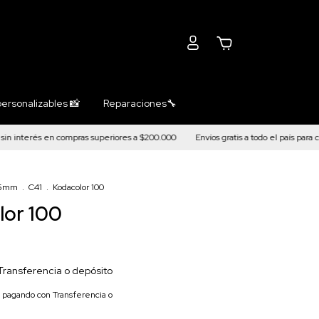
0
ersonalizables 📸
Reparaciones🔧
terés en compras superiores a $200.000
Envíos gratis a todo el país para compr
5mm
.
C41
.
Kodacolor 100
lor 100
Transferencia o depósito
pagando con Transferencia o