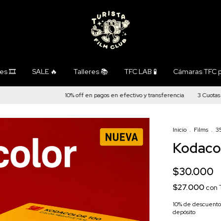
s 🎞️
SALE 🔥
Talleres 📚
TFC LAB 🧪
Cámaras TFC p
10% off en pagos en efectivo y transferencia
3 Cuotas sin in
Inicio
.
Films
.
3
Kodaco
$30.000
$27.000
con
10% de descuento
depósito