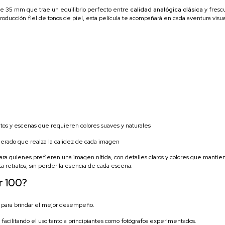
a de 35 mm que trae un equilibrio perfecto entre
calidad analógica clásica
y frescu
roducción fiel de tonos de piel, esta película te acompañará en cada aventura visua
ratos y escenas que requieren colores suaves y naturales
derado que realza la calidez de cada imagen
ra quienes prefieren una imagen nítida, con detalles claros y colores que mantiene
 retratos, sin perder la esencia de cada escena.
r 100?
a para brindar el mejor desempeño.
facilitando el uso tanto a principiantes como fotógrafos experimentados.