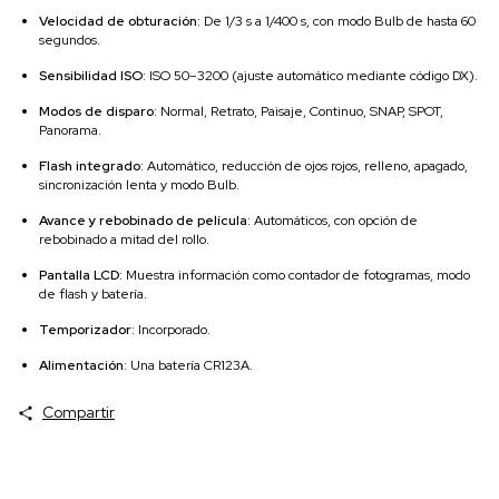
Velocidad de obturación
:
De 1/3 s a 1/400 s, con modo Bulb de hasta 60
segundos.
Sensibilidad ISO
:
ISO 50–3200 (ajuste automático mediante código DX).
Modos de disparo
:
Normal, Retrato, Paisaje, Continuo, SNAP, SPOT,
Panorama.
Flash integrado
:
Automático, reducción de ojos rojos, relleno, apagado,
sincronización lenta y modo Bulb.
Avance y rebobinado de película
:
Automáticos, con opción de
rebobinado a mitad del rollo.
Pantalla LCD
:
Muestra información como contador de fotogramas, modo
de flash y batería.
Temporizador
:
Incorporado.
Alimentación
:
Una batería CR123A.
Compartir