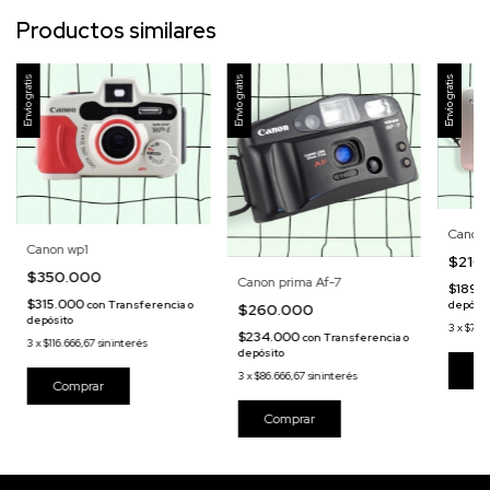
Productos similares
Envío gratis
Envío gratis
Envío gratis
Canon 
Canon wp1
$210
$350.000
Canon prima Af-7
$189.
$315.000
con
Transferencia o
depósit
$260.000
depósito
3
x
$70.
$234.000
con
Transferencia o
3
x
$116.666,67
sin interés
depósito
3
x
$86.666,67
sin interés